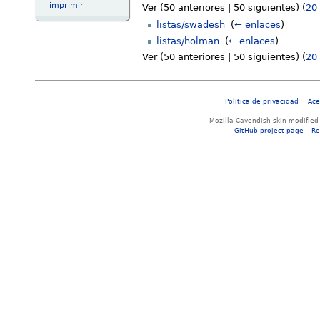
imprimir
Ver (50 anteriores | 50 siguientes) (
20
listas/swadesh
‎
(
← enlaces
)
listas/holman
‎
(
← enlaces
)
Ver (50 anteriores | 50 siguientes) (
20
Política de privacidad
Ace
Mozilla Cavendish skin modified
GitHub project page
–
Re