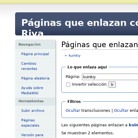
Páginas que enlazan c
Riya
Páginas que enlazan
Navegación
Página principal
←
kuinkiy
Cambios
Lo que enlaza aquí
recientes
Página:
Página aleatoria
Invertir selección
Ayuda sobre
MediaWiki
Herramientas
Filtros
Ocultar
transclusiones |
Ocultar
enla
Subir archivo
Páginas
Las siguientes páginas enlazan a
kuin
especiales
Se muestran 2 elementos.
Versión para